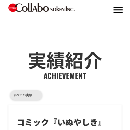
menu
会社
概要
実績
紹介
バトル・
ニュース
実績紹介
秋葉原
ジャック
ACHIEVEMENT
お問い
合わせ
すべての実績
コミック『いぬやしき』