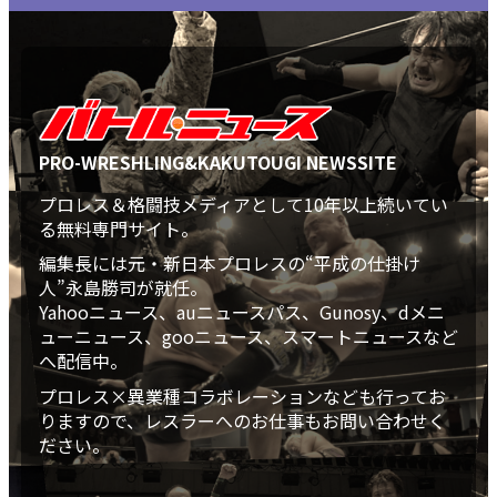
PRO-WRESHLING&KAKUTOUGI NEWSSITE
プロレス＆格闘技メディアとして10年以上続いてい
る無料専門サイト。
編集長には元・新日本プロレスの“平成の仕掛け
人”永島勝司が就任。
Yahooニュース、auニュースパス、Gunosy、dメニ
ューニュース、gooニュース、スマートニュースなど
へ配信中。
プロレス×異業種コラボレーションなども行ってお
りますので、レスラーへのお仕事もお問い合わせく
ださい。