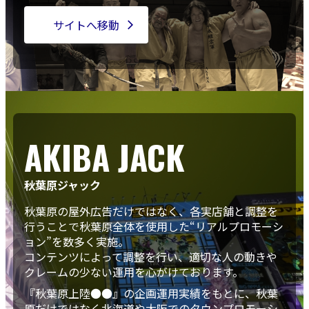
サイトへ移動
arrow_forward_ios
AKIBA JACK
秋葉原ジャック
秋葉原の屋外広告だけではなく、各実店舗と調整を
行うことで秋葉原全体を使用した“リアルプロモーシ
ョン”を数多く実施。
コンテンツによって調整を行い、適切な人の動きや
クレームの少ない運用を心がけております。
『秋葉原上陸●●』の企画運用実績をもとに、秋葉
原だけではなく北海道や大阪でのタウンプロモーシ