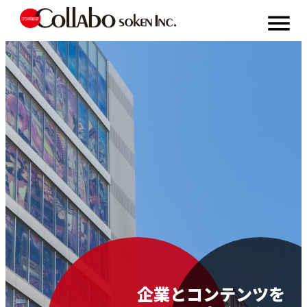
menu
会社
概要
実績
紹介
バトル・
ニュース
秋葉原
ジャック
お問い
合わせ
企業とコンテンツを